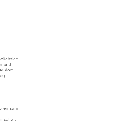
gwüchsige
en und
er dort
kig
hören zum
inschaft