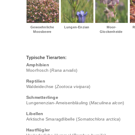
Gewoehnliche 
Lungen-Enzian 
Moor-
R
Moosbeere 
Glockenheide 
Typische Tierarten:
Amphibien
Moorfrosch (
Rana arvalis
)
Reptilien
Waldeidechse (
Zootoca vivipara
)
Schmetterlinge
Lungenenzian-Ameisenbläuling (
Maculinea alcon
)
Libellen
Arktische Smaragdlibelle (
Somatochlora arctica
)
Hautflügler