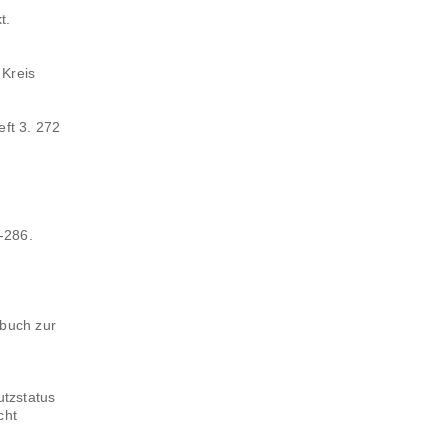
t.
 Kreis
eft 3. 272
2-286.
dbuch zur
utzstatus
cht