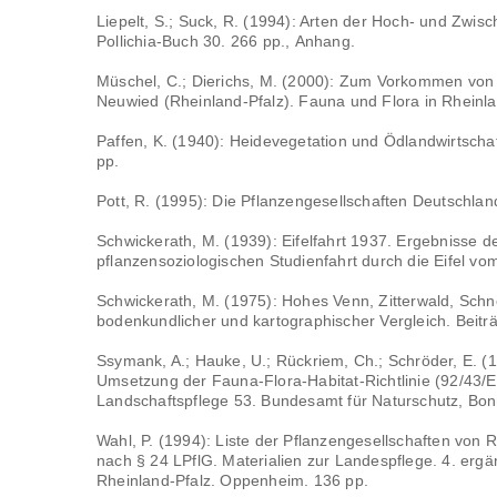
Liepelt, S.; Suck, R. (1994): Arten der Hoch- und Zwis
Pollichia-Buch 30. 266 pp., Anhang.
Müschel, C.; Dierichs, M. (2000): Zum Vorkommen von
Neuwied (Rheinland-Pfalz). Fauna und Flora in Rheinla
Paffen, K. (1940): Heidevegetation und Ödlandwirtschaf
pp.
Pott, R. (1995): Die Pflanzengesellschaften Deutschland
Schwickerath, M. (1939): Eifelfahrt 1937. Ergebnisse de
pflanzensoziologischen Studienfahrt durch die Eifel vom
Schwickerath, M. (1975): Hohes Venn, Zitterwald, Schne
bodenkundlicher und kartographischer Vergleich. Beitr
Ssymank, A.; Hauke, U.; Rückriem, Ch.; Schröder, E. 
Umsetzung der Fauna-Flora-Habitat-Richtlinie (92/43/E
Landschaftspflege 53. Bundesamt für Naturschutz, Bonn
Wahl, P. (1994): Liste der Pflanzengesellschaften von
nach § 24 LPflG. Materialien zur Landespflege. 4. er
Rheinland-Pfalz. Oppenheim. 136 pp.