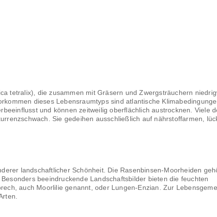
ica tetralix), die zusammen mit Gräsern und Zwergsträuchern niedri
 Vorkommen dieses Lebensraumtyps sind atlantische Klimabedingung
eeinflusst und können zeitweilig oberflächlich austrocknen. Viele d
renzschwach. Sie gedeihen ausschließlich auf nährstoffarmen, lüc
nderer landschaftlicher Schönheit. Die Rasenbinsen-Moorheiden ge
. Besonders beeindruckende Landschaftsbilder bieten die feuchten
nbrech, auch Moorlilie genannt, oder Lungen-Enzian. Zur Lebensgeme
Arten.