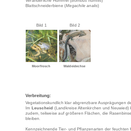
Veränderliche Hummel (
Bombus humilis
)
Blattschneiderbiene (
Megachile analis
)
Bild 1
Bild 2
Moorfrosch 
Waldeidechse 
Verbreitung:
Vegetationskundlich klar abgrenzbare Ausprägungen de
Im
Leuscheid
(Landkreise Altenkirchen und Neuwied)
zudem, teilweise auf größeren Flächen, die Rasenbins
bleiben.
Kennzeichnende Tier- und Pflanzenarten der feuchten 