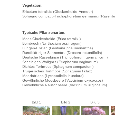
Vegetation:
Ericetum tetralicis (Glockenheide-Anmoor)
Sphagno compacti-Trichophoretum germanici (Rasenb
Typische Pflanzenarten:
Moor-Glockenheide (Erica tetralix )
Beinbrech (Narthecium ossifragum)
Lungen-Enzian (Gentiana pneumonanthe)
Rundblättriger Sonnentau (Drosera rotundifolia)
Deutsche Rasenbinse (Trichophorum germanicum)
Scheidiges Wollgras (Eriophorum vaginatum)
Dichtes Torfmoos (Sphagnum compactum)
Trügerisches Torfmoos (Sphagnum fallax)
Moorbärlapp (Lycopodiella inundata)
Gewöhnliche Moosbeere (Vaccinium oxycoccos)
Gewöhnliche Rauschbeere (Vaccinium uliginosum)
Bild 1
Bild 2
Bild 3