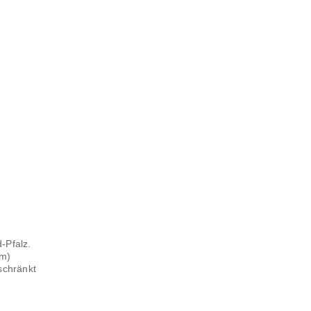
-Pfalz.
üm)
schränkt