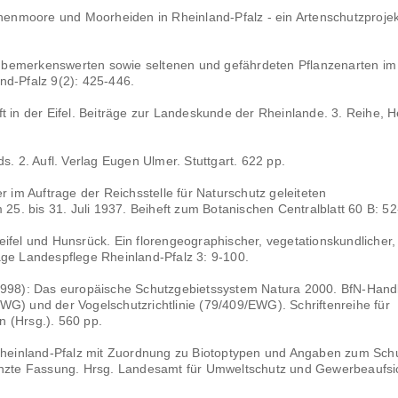
chenmoore und Moorheiden in Rheinland-Pfalz - ein Artenschutzprojek
 bemerkenswerten sowie seltenen und gefährdeten Pflanzenarten im
nd-Pfalz 9(2): 425-446.
t in der Eifel. Beiträge zur Landeskunde der Rheinlande. 3. Reihe, H
s. 2. Aufl. Verlag Eugen Ulmer. Stuttgart. 622 pp.
r im Auftrage der Reichsstelle für Naturschutz geleiteten
 25. bis 31. Juli 1937. Beiheft zum Botanischen Centralblatt 60 B: 5
ifel und Hunsrück. Ein florengeographischer, vegetationskundlicher,
äge Landespflege Rheinland-Pfalz 3: 9-100.
(1998): Das europäische Schutzgebietssystem Natura 2000. BfN-Han
WG) und der Vogelschutzrichtlinie (79/409/EWG). Schriftenreihe für
 (Hrsg.). 560 pp.
 Rheinland-Pfalz mit Zuordnung zu Biotoptypen und Angaben zum Sch
gänzte Fassung. Hrsg. Landesamt für Umweltschutz und Gewerbeaufsi